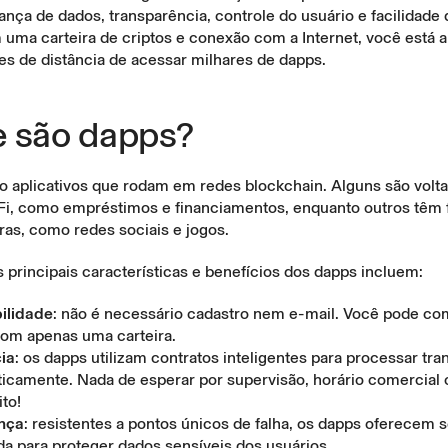
nça de dados, transparência, controle do usuário e facilidade
 uma carteira de criptos e conexão com a Internet, você está 
es de distância de acessar milhares de dapps.
 são dapps?
o aplicativos que rodam em redes blockchain. Alguns são volt
Fi, como empréstimos e financiamentos, enquanto outros têm f
ras, como redes sociais e jogos.
principais características e benefícios dos dapps incluem:
ilidade
: não é necessário cadastro nem e-mail. Você pode co
om apenas uma carteira.
cia
: os dapps utilizam contratos inteligentes para processar tr
icamente. Nada de esperar por supervisão, horário comercial 
to!
nça
: resistentes a pontos únicos de falha, os dapps oferecem
da para proteger dados sensíveis dos usuários.