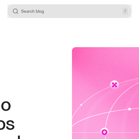
/
Search blog
ão
os