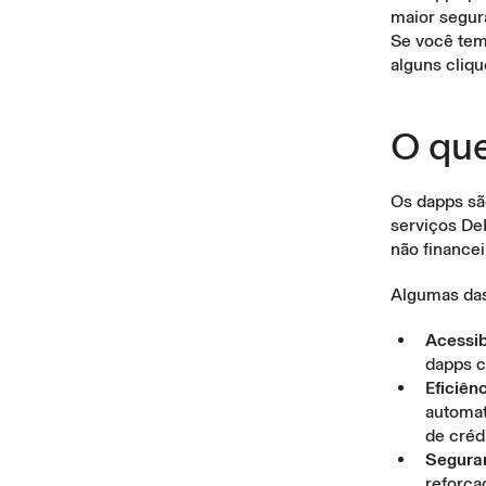
maior segura
Se você tem
alguns cliqu
O que
Os dapps sã
serviços De
não financei
Algumas das 
Acessib
dapps c
Eficiên
automat
de crédi
Segura
reforça