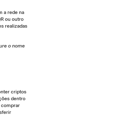
m a rede na
QR ou outro
es realizadas
cure o nome
nter criptos
ações dentro
e
comprar
sferir