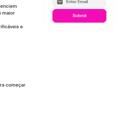
erenciem
o maior
Submit
ificáveis e
para começar