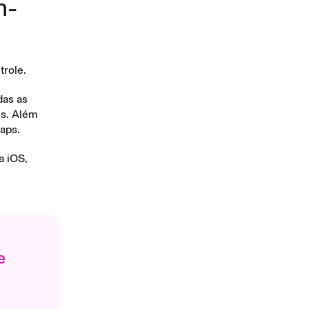
n-
trole.
das as
is. Além
aps.
a iOS,
e