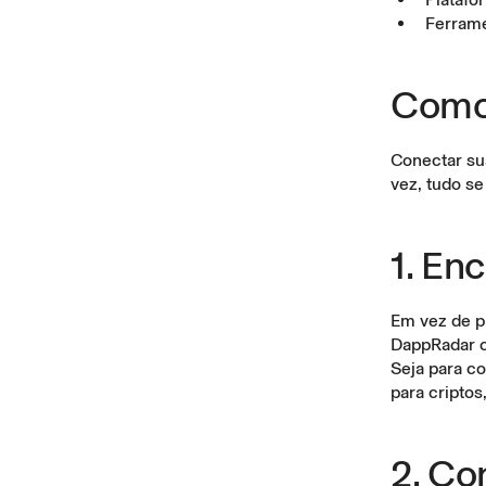
Ferram
Como
Conectar su
vez, tudo se
1. En
Em vez de p
DappRadar
c
Seja para co
para criptos
2. Co