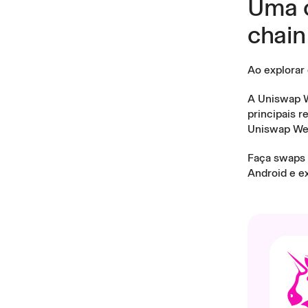
Uma c
chain
Ao explorar 
A
Uniswap W
principais r
Uniswap We
Faça swaps 
Android e e