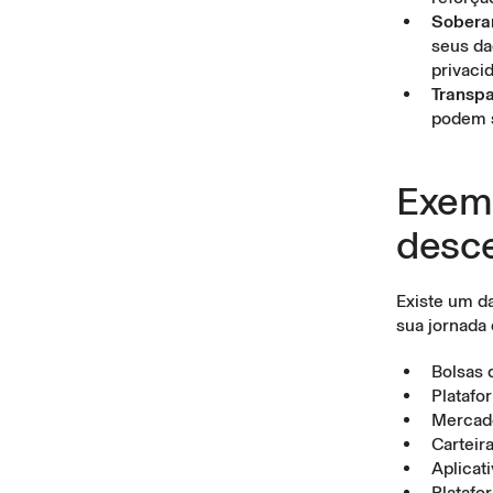
Sobera
seus da
privaci
Transpa
podem s
Exemp
desce
Existe um d
sua jornada 
Bolsas 
Platafo
Mercad
Carteir
Aplicat
Platafo