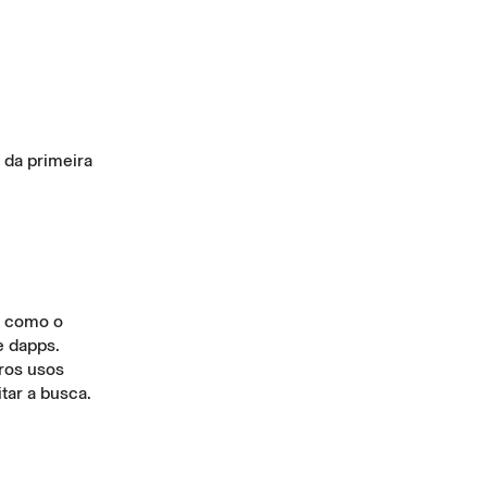
 da primeira
s como o
e dapps.
tros usos
itar a busca.