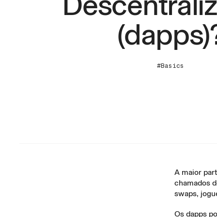
Descentrali
(dapps)
#Basics
A maior par
chamados de
swaps, jogu
Os dapps po