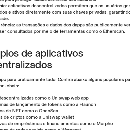
nia
: aplicativos descentralizados permitem que os usuários g
dos e ativos diretamente com suas chaves privadas, garantind
dade.
rência
: as transações e dados dos dapps são publicamente ver
er consultados por meio de ferramentas como o Etherscan.
los de aplicativos
ntralizados
app para praticamente tudo. Confira abaixo alguns populares 
on-chain:
descentralizadas como o
Uniswap web app
rmas de lançamento de tokens como a
Flaunch
os de NFT como o
OpenSea
as de criptos como a
Uniswap wallet
ivos de empréstimos e financiamentos como o
Morpho
rmas de redes sociais como o
Warpcast