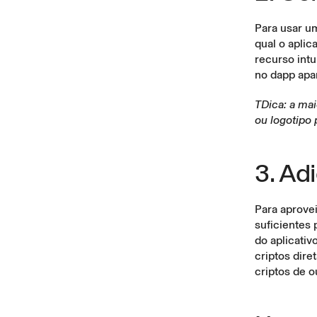
Para usar u
qual o aplic
recurso intu
no dapp apar
TDica: a ma
ou logotipo 
3. Ad
Para aprovei
suficientes 
do aplicativ
criptos
diret
criptos
de ou