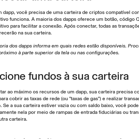
m dapp, você precisa de uma carteira de criptos compatível co
ativo funciona. A maioria dos dapps oferece um botão, código 
itivo para facilitar a conexão. Após conectar, todas as transaçõ
ecerão na sua carteira.
ioria dos dapps informa em quais redes estão disponíveis. Pro
próximo à parte superior da tela ou nas configurações.
icione fundos à sua carteira
tar ao máximo os recursos de um dapp, sua carteira precisa co
para cobrir
as taxas de rede (ou "taxas de gas")
e realizar trans
o. Se a sua carteira estiver vazia ou com saldo baixo, você pod
amente nela por meio de rampas de entrada fiduciárias ou
tran
tra carteira.